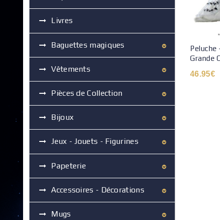
Livres
Baguettes magiques
Peluche 
Grande 
Vêtements
46.95
€
Pièces de Collection
Bijoux
Jeux - Jouets - Figurines
Papeterie
Accessoires - Décorations
Mugs