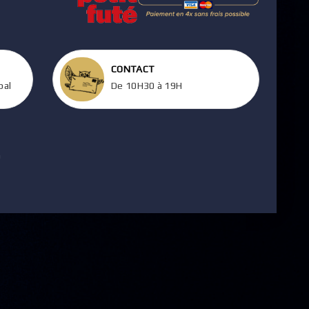
CONTACT
pal
De 10H30 à 19H
m