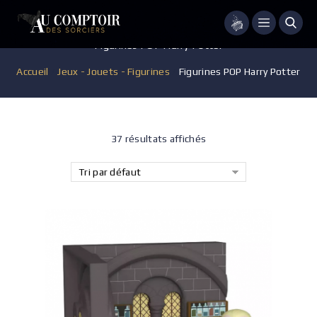
Menu
Figurines POP Harry Potter
Accueil
/
Jeux - Jouets - Figurines
/
Figurines POP Harry Potter
37 résultats affichés
Tri par défaut