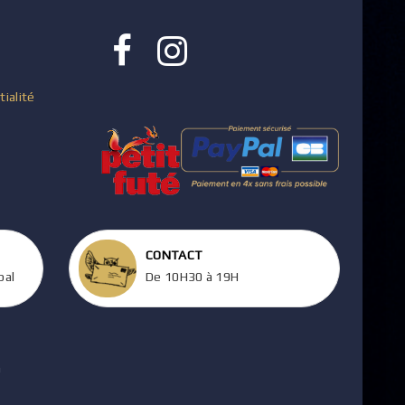
tialité
CONTACT
pal
De 10H30 à 19H
m