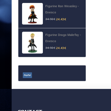
Figurine Ron Weasley -
Enesco
34.90
€
24.43
€
Figurine Drago Malefoy -
Enesco
34.90
€
24.43
€