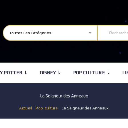
Toutes Les Catégories
Y POTTER ⇂
DISNEY ⇂
POP CULTURE ⇂
LI
Le Seigneur des Anneaux
Accueil
/
Pop-culture
/
Le Seigneur des Anneaux