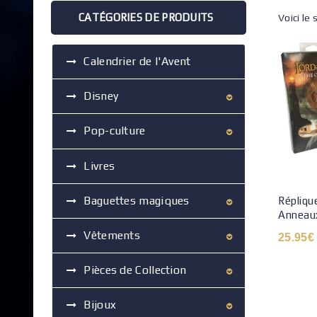
CATÉGORIES DE PRODUITS
Voici le 
Calendrier de l'Avent
Disney
Pop-culture
Livres
Baguettes magiques
Répliqu
Anneaux
Vêtements
25.95
€
Pièces de Collection
Bijoux