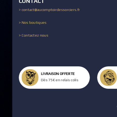
CONTACT
> contact@aucomptoirdessorciers.fr
> Nos boutiques
> Contactez nous
LIVRAISON OFFERTE
Dès 75€ en relais colis