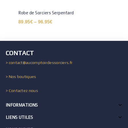
Robe de Sorciers Serpentard
89.95
€
–
96.95
€
CONTACT
> contact@aucomptoirdessorciers.fr
> Nos boutiques
> Contactez nous
INFORMATIONS
LIENS UTILES