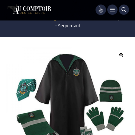
Menu
Accueil
/
Vêtements
/
Déguisements
/
Pack vêtements 6 pièces
– Serpentard