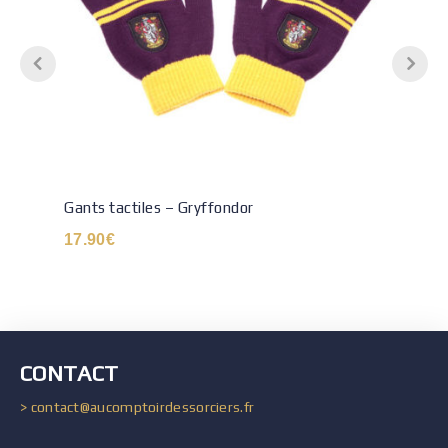
Gants tactiles – Gryffondor
17.90
€
CONTACT
> contact@aucomptoirdessorciers.fr