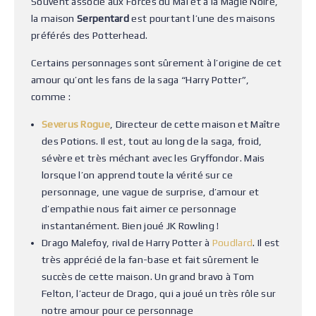
Souvent associé aux Forces du Mal et à la Magie Noire,
la maison
Serpentard
est pourtant l’une des maisons
préférés des Potterhead.
Certains personnages sont sûrement à l’origine de cet
amour qu’ont les fans de la saga “Harry Potter”,
comme :
Severus Rogue
, Directeur de cette maison et Maître
des Potions. Il est, tout au long de la saga, froid,
sévère et très méchant avec les Gryffondor. Mais
lorsque l’on apprend toute la vérité sur ce
personnage, une vague de surprise, d’amour et
d’empathie nous fait aimer ce personnage
instantanément. Bien joué JK Rowling !
Drago Malefoy, rival de Harry Potter à
Poudlard
. Il est
très apprécié de la fan-base et fait sûrement le
succès de cette maison. Un grand bravo à Tom
Felton, l’acteur de Drago, qui a joué un très rôle sur
notre amour pour ce personnage