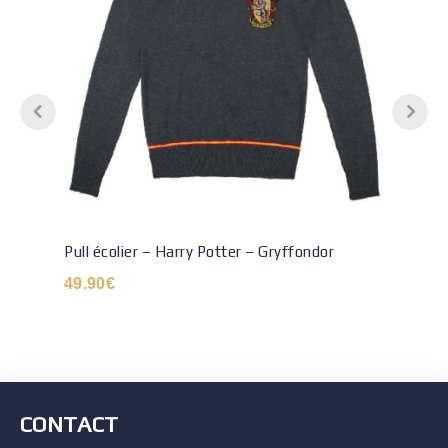
Pull écolier – Harry Potter – Gryffondor
49.90
€
CONTACT