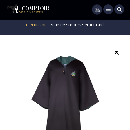
Menu
Accueil
/
Vêtements
/
Robe de sorcier/Cravate/Chapeau
d’étudiant
/
Robe de Sorciers Serpentard