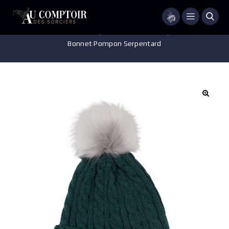
Menu
Accueil
/
Vêtements
/
Echarpes - Bonnets - Casquettes - Gants
/
Bonnet Pompon Serpentard