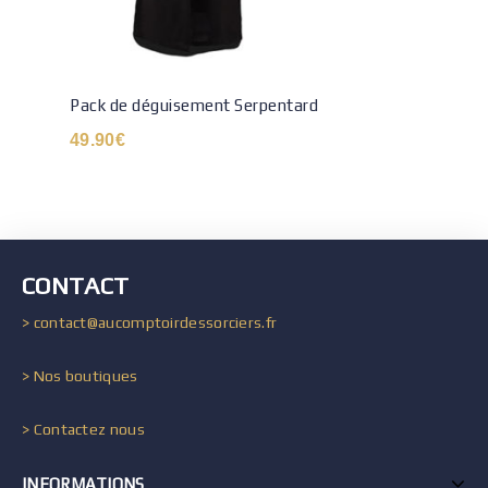
Pack de déguisement Serpentard
49.90
€
CONTACT
> contact@aucomptoirdessorciers.fr
> Nos boutiques
> Contactez nous
INFORMATIONS