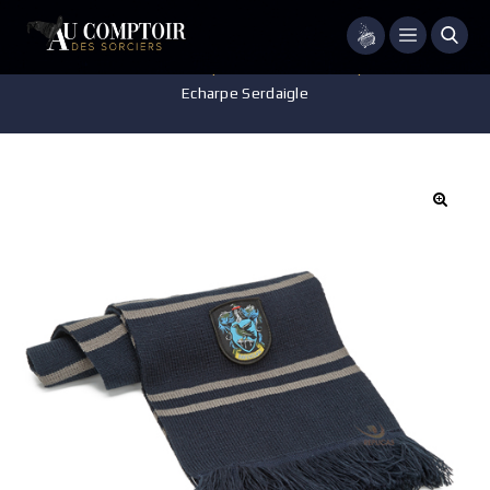
Menu
Accueil
/
Vêtements
/
Echarpes - Bonnets - Casquettes - Gants
/
Echarpe Serdaigle