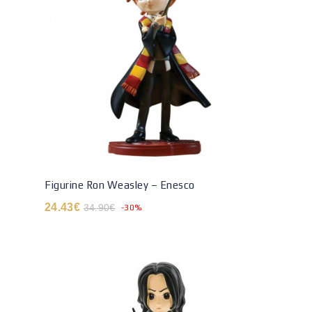
Figurine Ron Weasley – Enesco
24.43
€
34.90
€
-30%