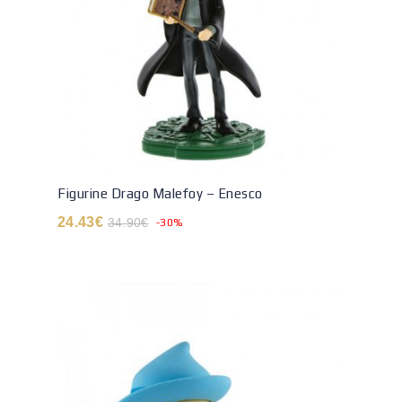
Figurine Drago Malefoy – Enesco
24.43
€
34.90
€
-30%