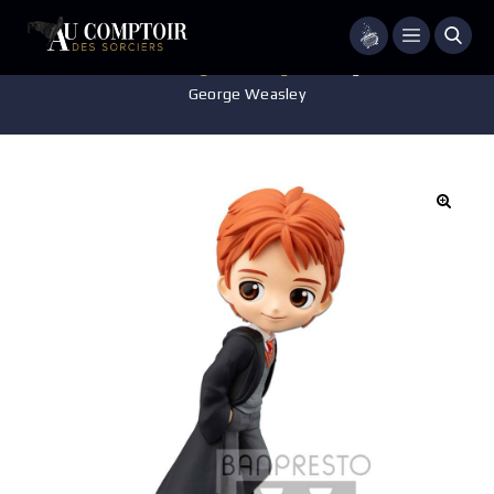
Menu
Accueil
/
Jeux - Jouets - Figurines
/
Figurine
/
Figurine Posket Q –
George Weasley