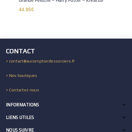
Grande Peluche – Harry Potter – Kreattur
44.95
€
CONTACT
> contact@aucomptoirdessorciers.fr
> Nos boutiques
> Contactez nous
INFORMATIONS
LIENS UTILES
NOUS SUIVRE