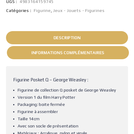
UGS :
4983164159745
Catégories :
Figurine
,
Jeux - Jouets - Figurines
DESCRIPTION
INFORMATIONS COMPLÉMENTAIRES
Figurine Posket Q – George Weasley :
Figurine de collection Q posket de George Weasley
Version 1 du film Harry Potter
Packaging: boite fermée
Figurine à assembler
Taille 14cm
Avec son socle de présentation
Matériaux : Acrylique, nylon et vinyle