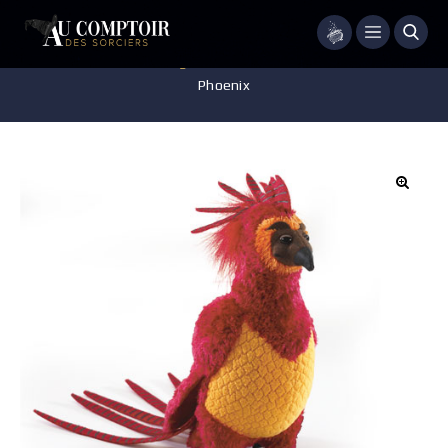
Menu
Accueil
/
Jeux - Jouets - Figurines
/
Peluche
/
Peluche Fumseck Le
Phoenix