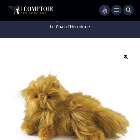
Menu
Accueil
/
Jeux - Jouets - Figurines
/
Peluche
/
Peluche Pattenrond
Le Chat d’Hermione