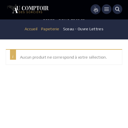
Menu
Sceau - Ouvre Lettres
Accueil
/
Papeterie
/
Sceau - Ouvre Lettres
Aucun produit ne correspond à votre sélection.