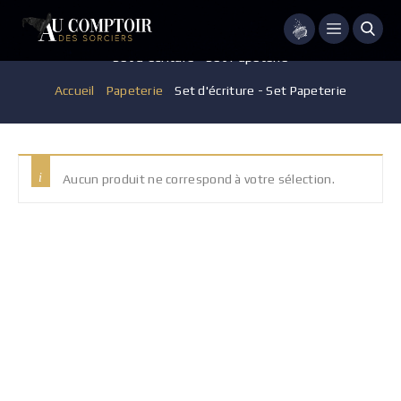
Menu
Set d'écriture - Set Papeterie
Accueil
/
Papeterie
/
Set d'écriture - Set Papeterie
Aucun produit ne correspond à votre sélection.