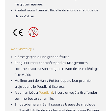
magique réparée.
Produit sous licence officielle du monde magique de
Harry Potter.
:
Ron Weasley
6ième garçon d’une grande fratrie
Sang-Pur mais considéré par les Mangemorts
comme Traitre à son sang en raison de leur idéologie
Pro-Moldu
Meilleur ami de Harry Potter depuis leur premier
trajet dans le Poudlard Express.
À son arrivée à
Poudlard
, il sera envoyé à Gryffondor
comme toute sa famille.
En deuxième année, il casse sa baguette magique
qu’il avait hérité de son frère et devra passer l’année