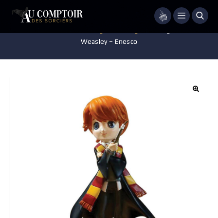
Menu
Accueil
/
Jeux - Jouets - Figurines
/
Figurine
/
Figurine Ron
Weasley – Enesco