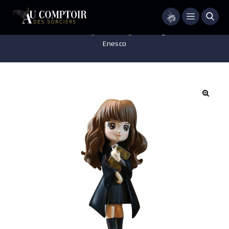
Menu
Accueil
/
Jeux - Jouets - Figurines
/
Figurine
/
Figurine Hermione –
Enesco