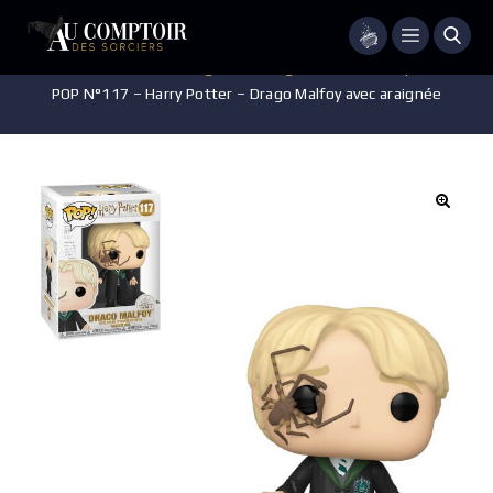
Menu
Accueil
/
Jeux - Jouets - Figurines
/
Figurines POP Harry Potter
/
POP N°117 – Harry Potter – Drago Malfoy avec araignée