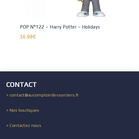
POP N°122 – Harry Potter – Holidays
16.99
€
CONTACT
> contact@aucomptoirdessorciers.fr
> Nos boutiques
> Contactez nous