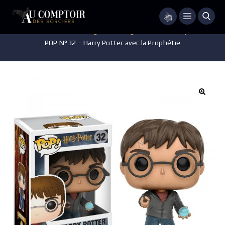
Menu
Accueil
/
Jeux - Jouets - Figurines
/
Figurines POP Harry Potter
/
POP N°32 – Harry Potter avec la Prophétie