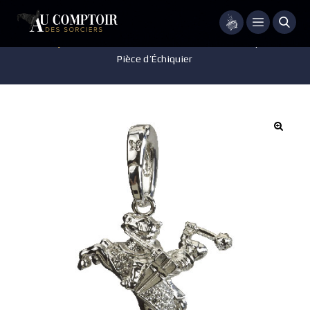
Menu
Accueil
/
Bijoux
/
Charms Lumos
/
Charm Lumos – Harry Potter –
Pièce d’Échiquier