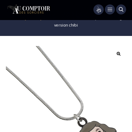
Menu
Accueil
/
Bijoux
/
Bijoux Fantaisie
/
Collier – Harry Potter – Hagrid
version chibi