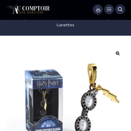
Menu
Accueil
/
Bijoux
/
Charms Lumos
/
Charm Lumos – Harry Potter –
Lunettes