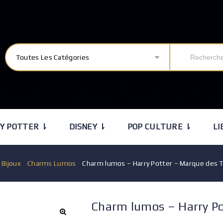
Toutes Les Catégories
Y POTTER ⇂
DISNEY ⇂
POP CULTURE ⇂
LI
/
Bijoux
/
Charms Lumos
/
Charm lumos – Harry Potter – Marque des 
Charm lumos – Harry Po