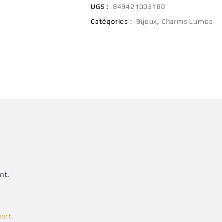
UGS :
849421003180
Catégories :
Bijoux
,
Charms Lumos
nt.
ort.