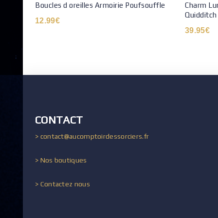
Boucles d oreilles Armoirie Poufsouffle
Charm Lum
Quidditch
12.99
€
39.95
€
CONTACT
> contact@aucomptoirdessorciers.fr
> Nos boutiques
> Contactez nous