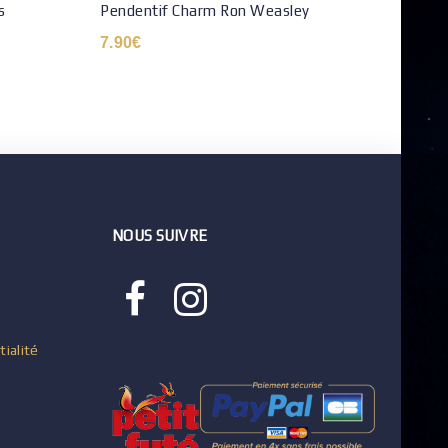
s
Pendentif Charm Ron Weasley
Colli
7.90
€
12.9
NOUS SUIVRE
tialité