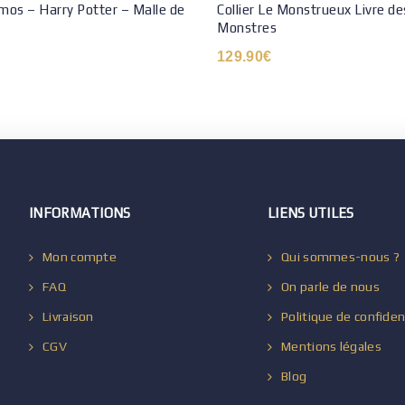
os – Harry Potter – Malle de
Collier Le Monstrueux Livre de
Monstres
129.90
€
INFORMATIONS
LIENS UTILES
Mon compte
Qui sommes-nous ?
FAQ
On parle de nous
Livraison
Politique de confiden
CGV
Mentions légales
Blog