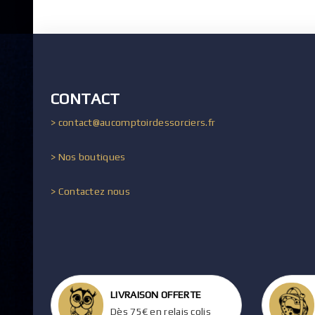
CONTACT
> contact@aucomptoirdessorciers.fr
> Nos boutiques
> Contactez nous
LIVRAISON OFFERTE
Dès 75€ en relais colis