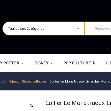
Toutes Les Catégories
Y POTTER ⇂
DISNEY ⇂
POP CULTURE ⇂
LI
ueil
/
Bijoux
/
Bijoux collector
/
Collier Le Monstrueux Livre des Mons
Collier Le Monstrueux L