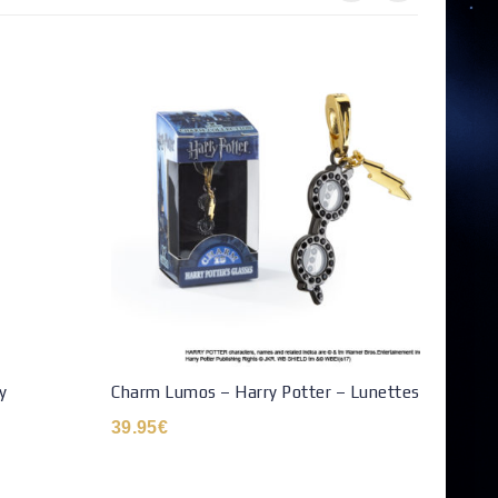
y
Charm Lumos – Harry Potter – Lunettes
Brace
Plaqu
39.95
€
69.9