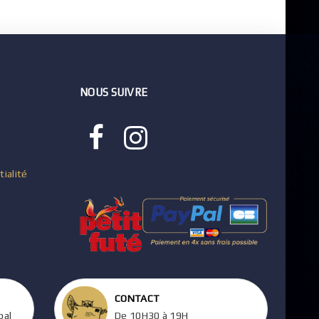
NOUS SUIVRE
tialité
CONTACT
pal
De 10H30 à 19H