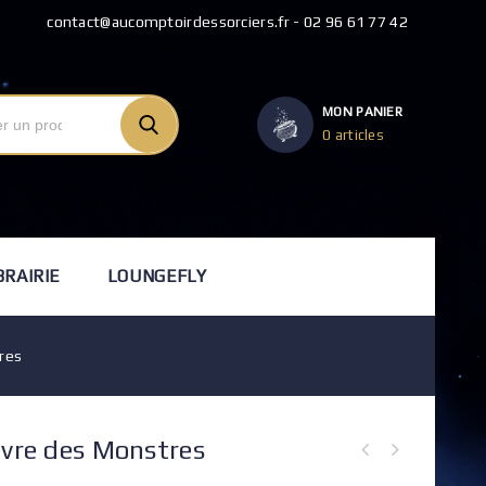
contact@aucomptoirdessorciers.fr - 02 96 61 77 42
MON PANIER
0 articles
BRAIRIE
LOUNGEFLY
tres
ivre des Monstres