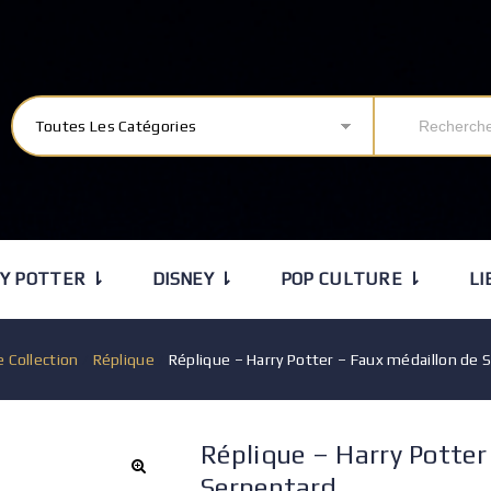
Toutes Les Catégories
Y POTTER ⇂
DISNEY ⇂
POP CULTURE ⇂
LI
e Collection
/
Réplique
/
Réplique – Harry Potter – Faux médaillon de 
Réplique – Harry Potter
Serpentard