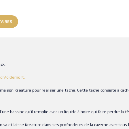
AIRES
ack.
rd Voldemort.
 maison Kreature pour réaliser une tâche. Cette tâche consiste à cac
d’une bassine qu’il remplie avec un liquide à boire qui faire perdre la 
 va et laisse Kreature dans ses profondeurs de la caverne avec tous le