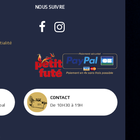
NOUS SUIVRE
tialité
CONTACT
pal
De 10H30 à 19H
m