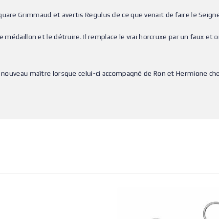
quare Grimmaud et avertis Regulus de ce que venait de faire le Seig
e médaillon et le détruire. Il remplace le vrai horcruxe par un faux e
son nouveau maître lorsque celui-ci accompagné de Ron et Hermione c