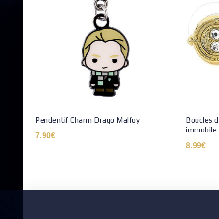
Pendentif Charm Drago Malfoy
Boucles d
immobile
7.90
€
8.99
€