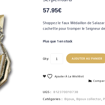
57.95
€
Shoppez le faux Médaillon de Salazar
cachette pour tromper le Seigneur d
Plus que 1 en stock
Qty:
AJOUTER AU PANIER
Ajouter À La Wishlist
Compar
UGS :
812370010738
Catégories :
Bijoux
,
Bijoux collector
,
P