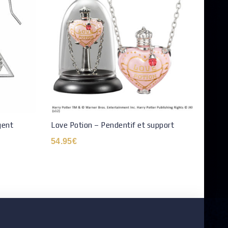
gent
Love Potion – Pendentif et support
Boucl
925è
54.95
€
129.