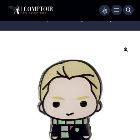
Menu
Accueil
/
Bijoux
/
Pin's - Badges
/
Pin s Drago