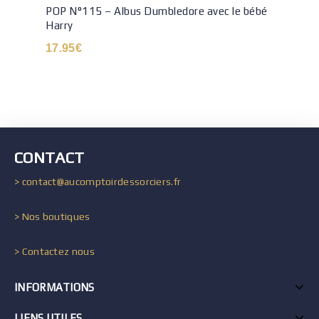
POP N°115 – Albus Dumbledore avec le bébé
Harry
17.95
€
CONTACT
> contact@aucomptoirdessorciers.fr
> Nos boutiques
> Contactez nous
INFORMATIONS
LIENS UTILES