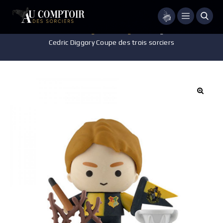
Menu
Accueil
/
Jeux - Jouets - Figurines
/
Figurine
/
Figurines Gomee –
Cedric Diggory Coupe des trois sorciers