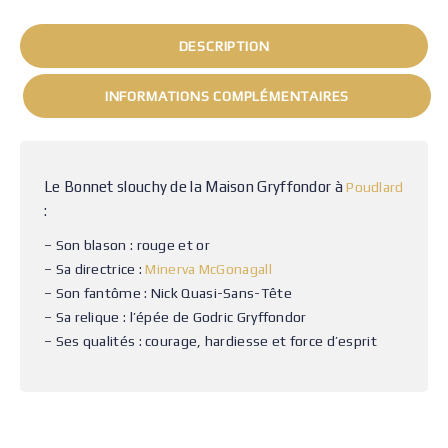
DESCRIPTION
INFORMATIONS COMPLÉMENTAIRES
Le Bonnet slouchy de la Maison Gryffondor à
Poudlard
:
– Son blason : rouge et or
– Sa directrice :
Minerva McGonagall
– Son fantôme : Nick Quasi-Sans-Tête
– Sa relique : l’épée de Godric Gryffondor
– Ses qualités : courage, hardiesse et force d’esprit