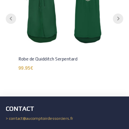
Robe de Quidditch Serpentard
99.95
€
CONTACT
> contact@aucomptoirdessorciers.fr