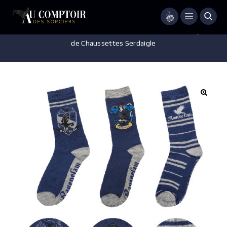
Menu
Accueil
/
Vêtements
/
Chaussons et chaussettes
/
Lot 3 paires
de Chaussettes Serdaigle