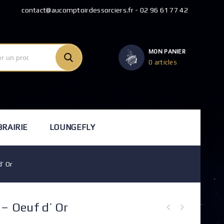
contact@aucomptoirdessorciers.fr - 02 96 61 77 42
MON PANIER
0 articles
BRAIRIE
LOUNGEFLY
’ Or
 – Oeuf d’ Or