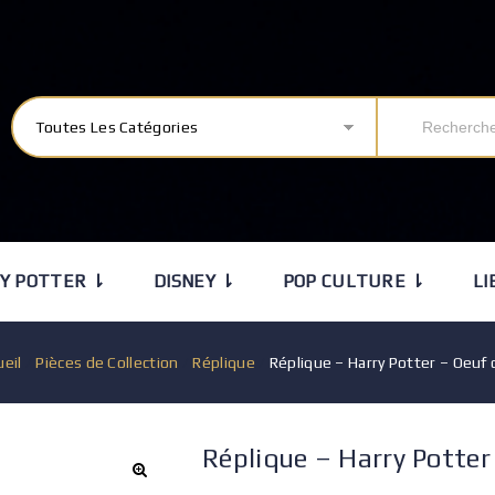
Toutes Les Catégories
Y POTTER ⇂
DISNEY ⇂
POP CULTURE ⇂
LI
ueil
/
Pièces de Collection
/
Réplique
/
Réplique – Harry Potter – Oeuf d
Réplique – Harry Potter