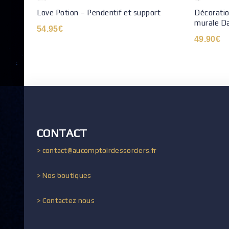
Love Potion – Pendentif et support
Décoratio
murale Da
54.95
€
49.90
€
CONTACT
> contact@aucomptoirdessorciers.fr
> Nos boutiques
> Contactez nous