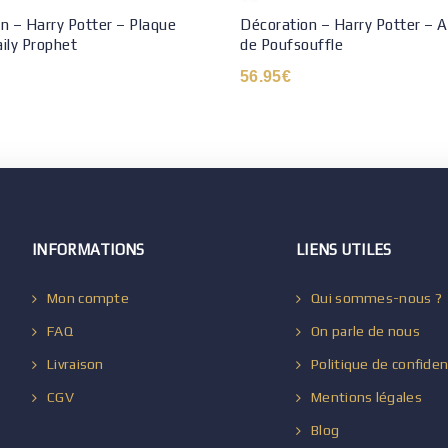
n – Harry Potter – Plaque
Décoration – Harry Potter – A
ily Prophet
de Poufsouffle
56.95
€
INFORMATIONS
LIENS UTILES
Mon compte
Qui sommes-nous ?
FAQ
On parle de nous
Livraison
Politique de confiden
CGV
Mentions légales
Blog