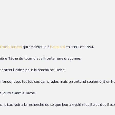
Trois Sorciers
qui se déroule à
Poudlard
en 1993 et 1994.
mière Tâche du tournois : affronter une dragonne.
r entrer l’indice pour la prochaine Tâche.
Gryffondor avec toutes ses camarades mais on entend seulement un hu
 jours avant la Tâche.
e Lac Noir à la recherche de ce que leur a « volé » les Êtres des Eaux