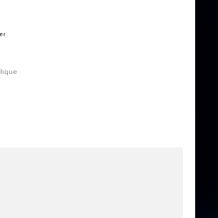
er
lique