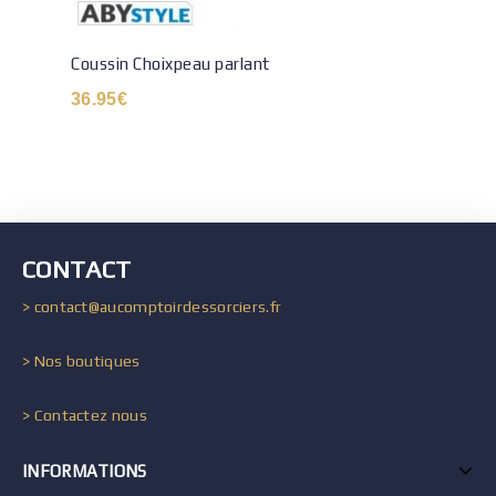
Coussin Choixpeau parlant
36.95
€
CONTACT
> contact@aucomptoirdessorciers.fr
> Nos boutiques
> Contactez nous
INFORMATIONS