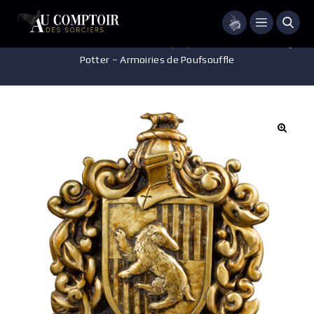
Menu
Accueil
/
Pièces de Collection
/
Réplique
/
Décoration – Harry
Potter – Armoiries de Poufsouffle