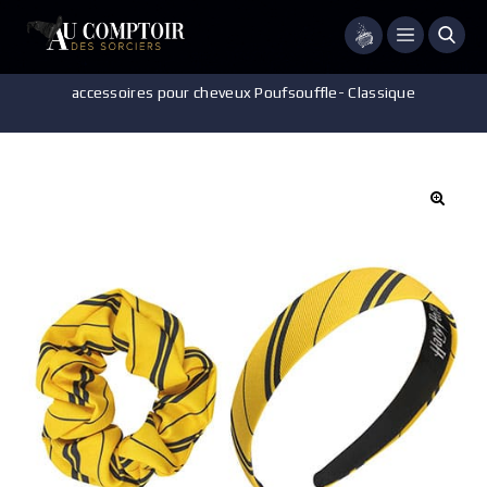
Menu
Accueil
/
Accessoires - Décorations
/
Accessoire cheveux
/
Set
accessoires pour cheveux Poufsouffle- Classique