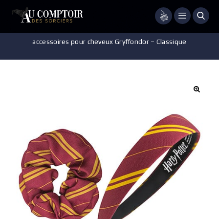
Menu
Accueil
/
Accessoires - Décorations
/
Accessoire cheveux
/
Set
accessoires pour cheveux Gryffondor – Classique