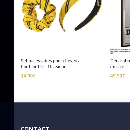
Set accessoires pour cheveux
Décoratio
Poufsouffle- Classique
murale Da
14.90
€
49.90
€
CONTACT