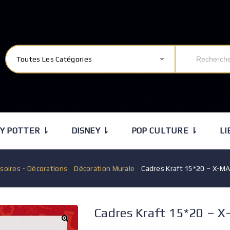
Toutes Les Catégories
Y POTTER ⇂
DISNEY ⇂
POP CULTURE ⇂
LI
soires - Décorations
/
Décoration Murale
/
Cadres Kraft 15*20 – X-MA
Cadres Kraft 15*20 – X