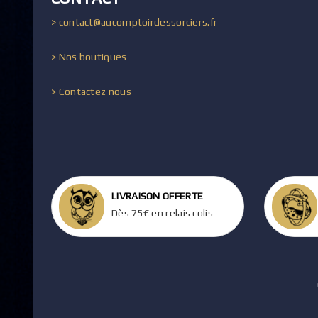
> contact@aucomptoirdessorciers.fr
> Nos boutiques
> Contactez nous
LIVRAISON OFFERTE
Dès 75€ en relais colis