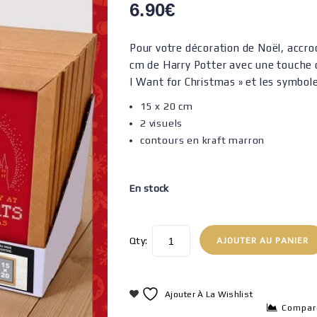
6.90
€
Pour votre décoration de Noël, accro
cm de Harry Potter avec une touche d
I Want for Christmas » et les symbole
15 x 20 cm
2 visuels
contours en kraft marron
En stock
Qty:
AJOUTER AU PANIER
Ajouter À La Wishlist
Compar