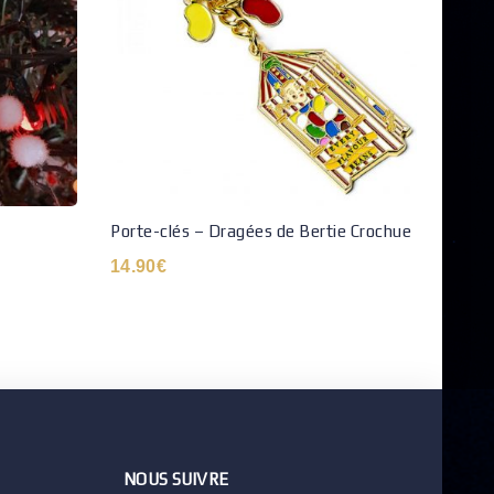
Porte-clés – Dragées de Bertie Crochue
Porte
Gryff
14.90
€
9.95
NOUS SUIVRE