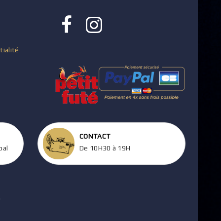
tialité
CONTACT
pal
De 10H30 à 19H
m