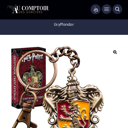
Menu
Accueil
/
Accessoires - Décorations
/
Porte-clés
/
Porte-clés
Gryffondor