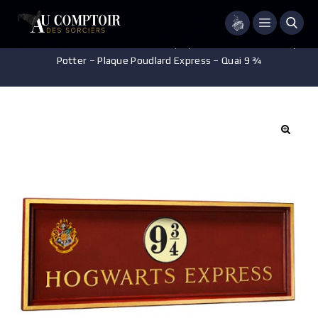
Menu
Accueil
/
Pièces de Collection
/
Réplique
/
Décoration – Harry
Potter – Plaque Poudlard Express – Quai 9 ¾