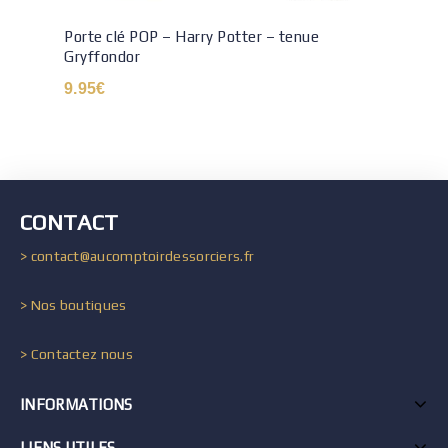
Porte clé POP – Harry Potter – tenue
Gryffondor
9.95
€
CONTACT
> contact@aucomptoirdessorciers.fr
> Nos boutiques
> Contactez nous
INFORMATIONS
LIENS UTILES