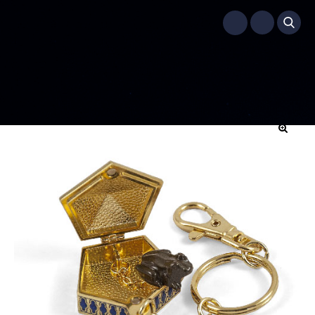
Menu
Accueil
/
Accessoires - Décorations
/
Porte-clés
/
Porte-clés –
Chocogrenouille