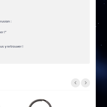
rusion :
er !”
us y retrouver !