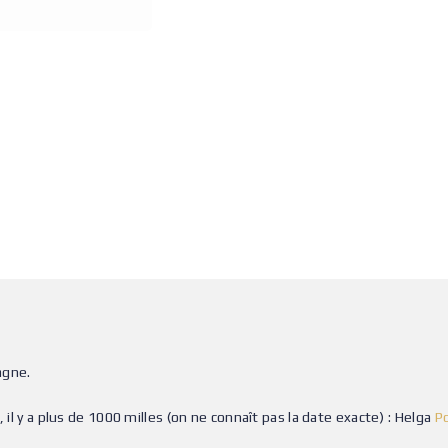
agne.
 il y a plus de 1000 milles (on ne connaît pas la date exacte) : Helga
P