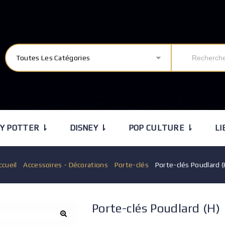
Toutes Les Catégories
Y POTTER ⇂
DISNEY ⇂
POP CULTURE ⇂
LI
ccueil
/
Accessoires - Décorations
/
Porte-clés
/
Porte-clés Poudlard (
Porte-clés Poudlard (H)