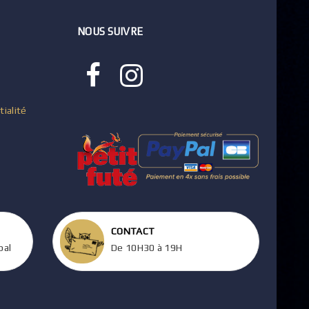
NOUS SUIVRE
tialité
CONTACT
pal
De 10H30 à 19H