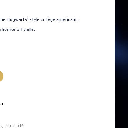
me Hogwarts) style collège américain !
licence officielle.
er
ns
,
Porte-clés