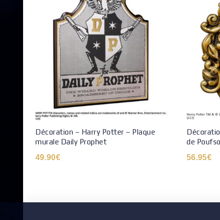
Décoration – Harry Potter – Plaque
Décoratio
murale Daily Prophet
de Poufso
49.90
€
56.95
€