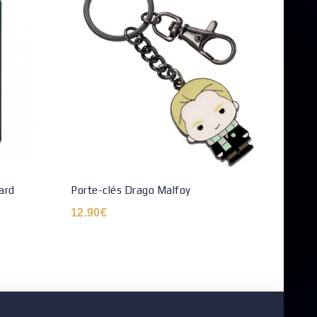
ard
Porte-clés Drago Malfoy
Moule
12.90
€
14.9