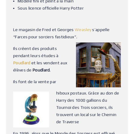
Modèle fini et peint à la main
Sous licence officielle Harry Potter
Le magasin de Fred et Georges
Weasley
s’appelle
“Farces pour sorciers fastidieux”.
Ils créent des produits
pendant leurs études à
Poudlard
et les vendent aux
élèves de
Poudlard
.
Ils font de la vente par
hiboux postaux. Grâce au don de
Harry des 1000 gallions du
Tournoi des Trois sorciers, ils
trouvent un local sur le Chemin
de Traverse
En 1996, alors que le Monde des Sorciers est effrayé