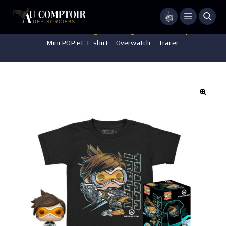
Menu
Accueil
/
Jeux - Jouets - Figurines
/
Figurines POP Harry Potter
/
Mini POP et T-shirt – Overwatch – Tracer