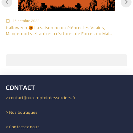
13 octobre 2022
Halloween
La saison pour célébrer les Vilains,
Mangemorts et autres créatures de Forces du Mal…
CONTACT
> contact@aucomptoirdessorciers.fr
> Nos boutiques
> Contactez nous