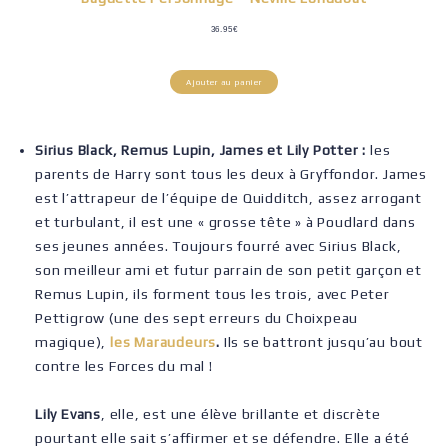
36.95
€
Ajouter au panier
Sirius Black, Remus Lupin, James et Lily Potter :
les
parents de Harry sont tous les deux à Gryffondor. James
est l’attrapeur de l’équipe de Quidditch, assez arrogant
et turbulant, il est une « grosse tête » à Poudlard dans
ses jeunes années. Toujours fourré avec Sirius Black,
son meilleur ami et futur parrain de son petit garçon et
Remus Lupin, ils forment tous les trois, avec Peter
Pettigrow (une des sept erreurs du Choixpeau
magique),
les Maraudeurs
.
Ils se battront jusqu’au bout
contre les Forces du mal !
Lily Evans
, elle, est une élève brillante et discrète
pourtant elle sait s’affirmer et se défendre. Elle a été