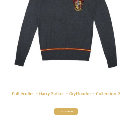
Pull écolier – Harry Potter – Gryffondor – Collection 2
Lire la suite