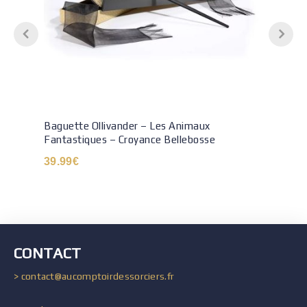
Baguette Ollivander – Les Animaux
Fantastiques – Croyance Bellebosse
39.99
€
CONTACT
> contact@aucomptoirdessorciers.fr