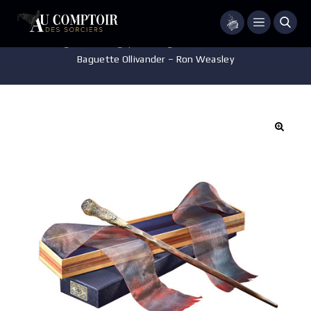
Menu
Accueil
/
Baguettes magiques
/
Baguette Collection Ollivander
/
Baguette Ollivander – Ron Weasley