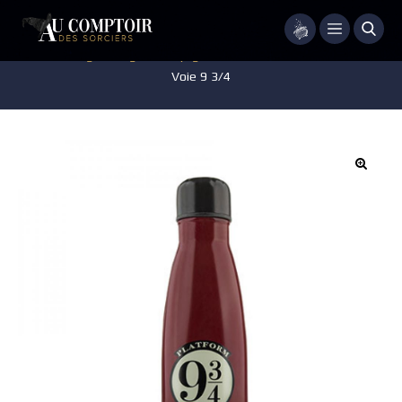
Menu
Accueil
/
Mugs
/
Mugs de Voyage
/
Bouteille isotherme 500ml –
Voie 9 3/4