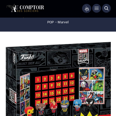
Menu
Accueil
/
Pop-culture
/
Marvel & DC Comics
/
Calendrier de l’avent
POP – Marvel