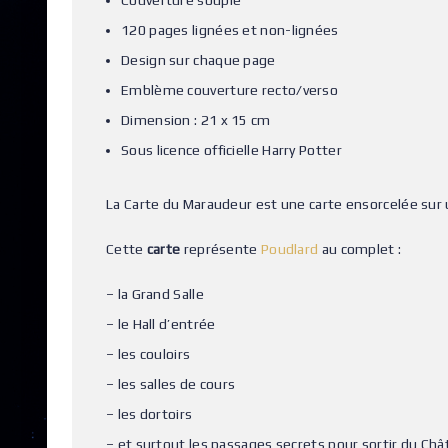
Couverture souple
120 pages lignées et non-lignées
Design sur chaque page
Emblème couverture recto/verso
Dimension : 21 x 15 cm
Sous licence officielle Harry Potter
La Carte du Maraudeur est une carte ensorcelée sur
Cette
carte
représente
Poudlard
au complet :
– la Grand Salle
– le Hall d’entrée
– les couloirs
– les salles de cours
– les dortoirs
– et surtout les passages secrets pour sortir du Châ