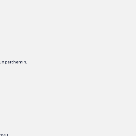
 un parchemin.
teau.