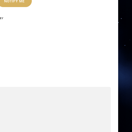
NOTIFY ME
er