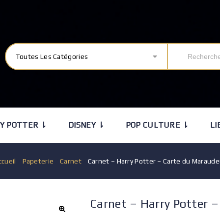
Toutes Les Catégories
Y POTTER ⇂
DISNEY ⇂
POP CULTURE ⇂
LI
ccueil
/
Papeterie
/
Carnet
/
Carnet – Harry Potter – Carte du Maraude
Carnet – Harry Potter 