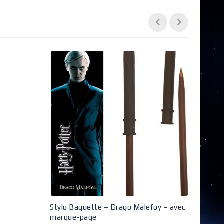
Stylo Baguette – Drago Malefoy – avec
Journ
marque-page
34.9