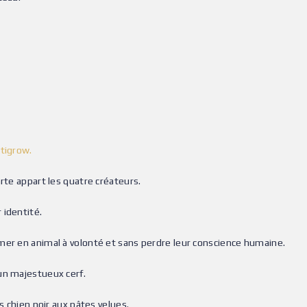
ttigrow.
rte appart les quatre créateurs.
 identité.
mer en animal à volonté et sans perdre leur conscience humaine.
un majestueux cerf.
s chien noir aux pâtes velues.