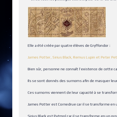
Elle a été créée par quatre élèves de Gryffondor :
James Potter, Sirius Black, Remus Lupin et Peter Pe
Bien sûr, personne ne connaît l’existence de cette ca
Ils se sont donnés des surnoms afin de masquer leur
Ces surnoms viennent de leur capacité à se transfor
James Potter est Cornedrue car il se transforme en 
Sirius Black est Patmol car il se transforme en un gro