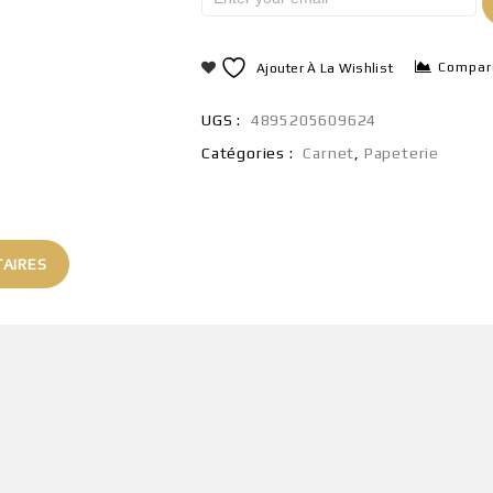
Compar
Ajouter À La Wishlist
UGS :
4895205609624
Catégories :
Carnet
,
Papeterie
AIRES