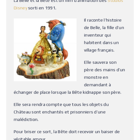
La Belle et la Bête est un film d’animation des
Studios
Disney
sorti en 1991.
Il raconte l’histoire
de Belle, la fille d’un
inventeur qui
habitent dans un
village français.
Elle sauvera son
père des mains d’un
monstre en
demandant à
échanger de place lorsque la Bête kidnappe son père.
Elle sera rendra compte que tous les objets du
Château sont enchantés et prisonniers d’une
malédiction.
Pour briser ce sort, la Bête doit recevoir un baiser de
véritable amour.