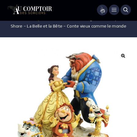
Menu
Accueil
/
Disney
/
Pièces de collection
/
Figurine Disney – Jim
Shore – La Belle et la Bête – Conte vieux comme le monde