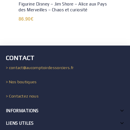
Figurine Disney – Jim Shore – Alice aux Pays
des Merveilles – Chaos et curiosité
86.90
€
CONTACT
> contact@aucomptoirdessorciers.fr
> Nos boutiques
> Contactez nous
INFORMATIONS
LIENS UTILES