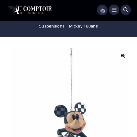
Menu
Accueil
/
Disney
/
Pièces de collection
/
DISNEY – Jim Shore –
Suspensions – Mickey 100ans