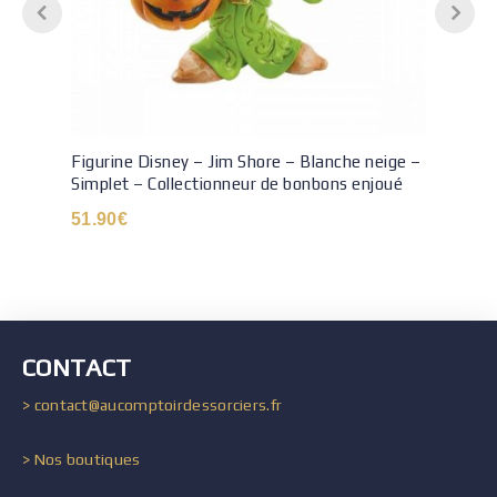
Figurine Disney – Jim Shore – Blanche neige –
Simplet – Collectionneur de bonbons enjoué
51.90
€
CONTACT
> contact@aucomptoirdessorciers.fr
> Nos boutiques