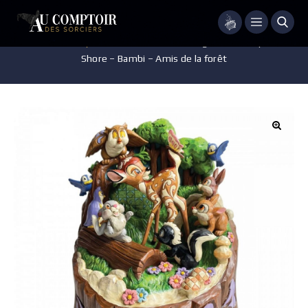
Menu
Accueil
/
Disney
/
Pièces de collection
/
Figurine Disney – Jim
Shore – Bambi – Amis de la forêt