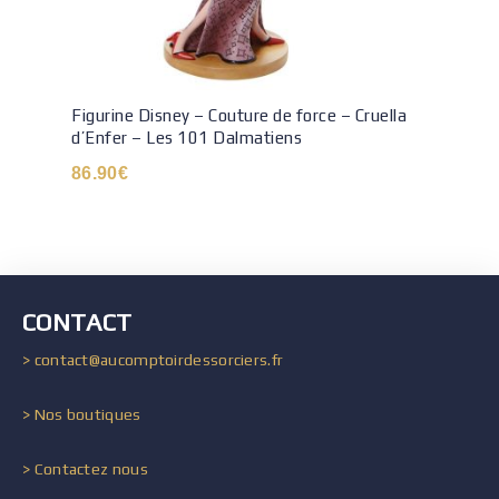
Figurine Disney – Couture de force – Cruella
d’Enfer – Les 101 Dalmatiens
86.90
€
CONTACT
> contact@aucomptoirdessorciers.fr
> Nos boutiques
> Contactez nous