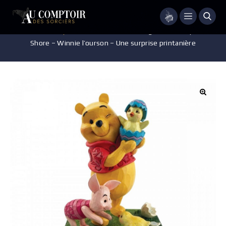
Menu
Accueil
/
Disney
/
Pièces de collection
/
Figurine Disney – Jim
Shore – Winnie l’ourson – Une surprise printanière