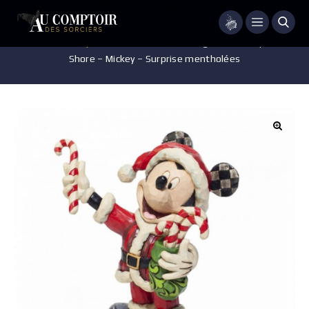
Menu
Accueil
/
Disney
/
Pièces de collection
/
Figurine Disney – Jim
Shore – Mickey – Surprise mentholées