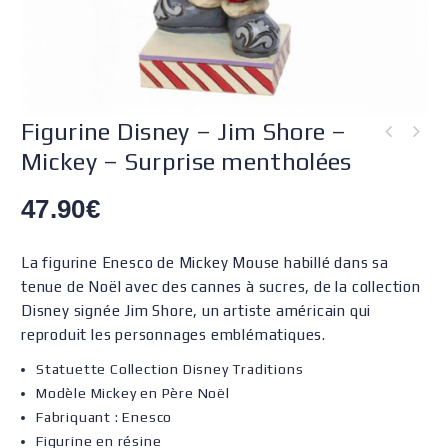
Figurine Disney – Jim Shore –
Mickey – Surprise mentholées
Figurine Disney - Jim Shore - La Belle et la Bête - Mrs Samovar et Big
Ben
47.90
€
La figurine Enesco de Mickey Mouse habillé dans sa
tenue de Noël avec des cannes à sucres, de la collection
Disney signée Jim Shore, un artiste américain qui
reproduit les personnages emblématiques.
Statuette
Collection Disney Traditions
Modèle Mickey en Père Noël
Fabriquant : Enesco
Figurine en résine