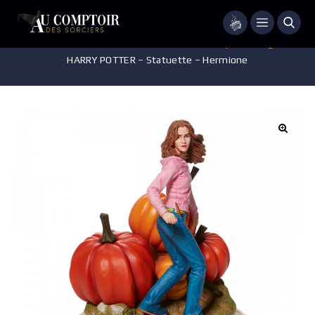
Menu
Accueil
/
Pièces de Collection
/
Statuette - Sculpture - Figurine
/
HARRY POTTER – Statuette – Hermione