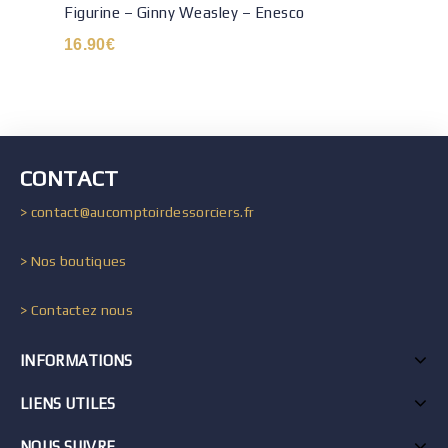
Figurine – Ginny Weasley – Enesco
16.90
€
CONTACT
> contact@aucomptoirdessorciers.fr
> Nos boutiques
> Contactez nous
INFORMATIONS
LIENS UTILES
NOUS SUIVRE